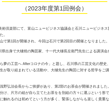
（2023年度第1回例会）
沢美術倶楽部にて、富山ニュービジネス協議会と石川ニュービジネス
た。
山で第1回が開催され、今回は石川で第2回目の開催となりました
川県出身で大樋焼の陶芸家、十一代大樋長左衛門先生による講演会
ら夢の工芸へ Afterコロナの今」と題し、石川県の工芸文化の歴史
生が取り組まれている活動や、大樋先生の陶芸に対する哲学をご
浅野弘治会長からご挨拶があり、第2部のお茶会が開催されました
分け、片方の組が自ら立てたお茶をを別組の方々に運ぶという形
に触れるのは初めてという方が多く、緊張しながらも楽しく貴重