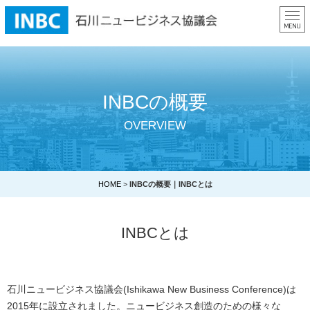
ME
INBCの概要
OVERVIEW
HOME
>
INBCの概要｜INBCとは
INBCとは
石川ニュービジネス協議会(Ishikawa New Business Conference)は
2015年に設立されました。
ニュービジネス創造のための様々な