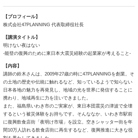
【プロフィール】
株式会社47PLANNING 代表取締役社長
【講演タイトル】
明けない夜はない
‐能登の復興のために東日本大震災経験の起業家が考えること‐
【内容】
講師の鈴木さんは、2009年27歳の時に47PLANNINGを創業。そ
の土地の歴史や伝統に触れるなど、知っているようで知らない
日本各地の魅力を再発見し、地域の光を世界に発信することに
携わり、地域再生に力を注いできました。
また、福島県いわき市のご実家が、東日本団震災の津波で全壊
するという被災体験をお持ちです。そんななか、いわき市駅前
に復興飲食店街「夜明け市場」を設立。空きシャッター街を年
間10万人訪れる飲食店街に再生するなど、復興推進に大きな役
割を果たしてきました。