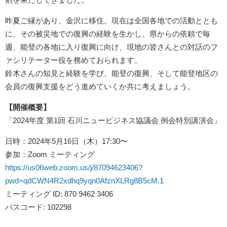
昨夏ご縁があり、金沢に移住。現在は全国各地での活動ととも
に、その被災地での復興の経験を生かし、県からの依頼で毎
週、能登の各地に入り復興に向け、現地の皆さんとの対話のフ
ァシリテーター役を務めておられます。
鈴木さんの知見と経験を学び、能登の復興、そして能登地区の
会員の復興支援をどう進めていくか共に考えましょう。
【開催概要】
「2024年度 第1回 石川ニュービジネス協議会 例会特別講演会」
日時：2024年5月16日（木）17:30〜
参加：Zoom ミーティング
https://us06web.zoom.us/j/87094623406?
pwd=qdCWN4R2xdhq9yqn0AfznXLRg8B5cM.1
ミーティング ID: 870 9462 3406
パスコード: 102298